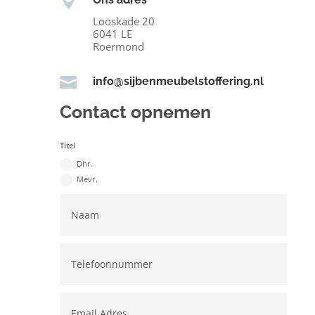

Looskade 20
6041 LE
Roermond

info@sijbenmeubelstoffering.nl
Contact opnemen
Titel
Dhr.
Mevr.