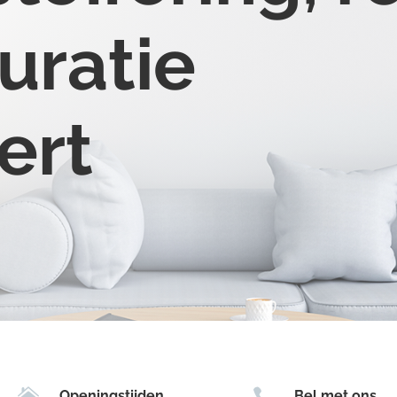
uratie
ert


Openingstijden
Bel met ons