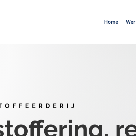
Home
Wer
TOFFEERDERIJ
offering, r