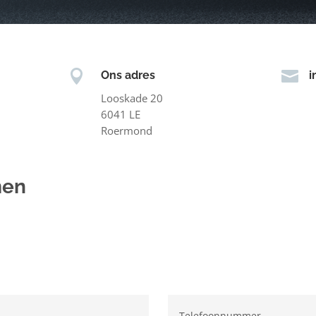


Ons adres
i
Looskade 20
6041 LE
Roermond
men