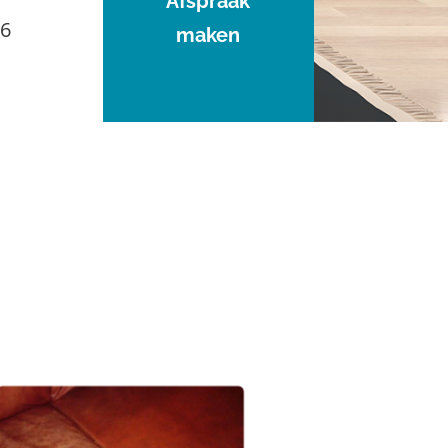
Afspraak
96
maken