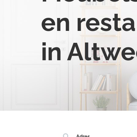
en resta
in Altwe

Adres