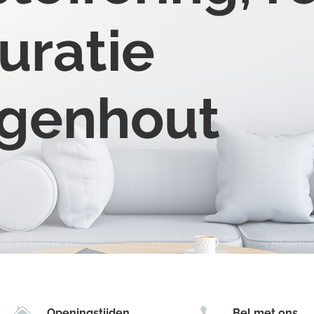
uratie
sgenhout


Openingstijden
Bel met ons