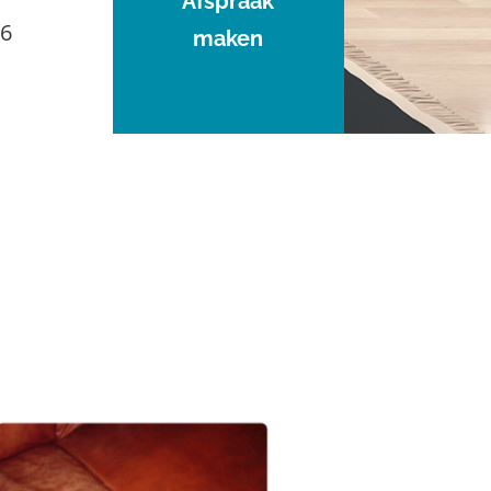
Afspraak
96
maken