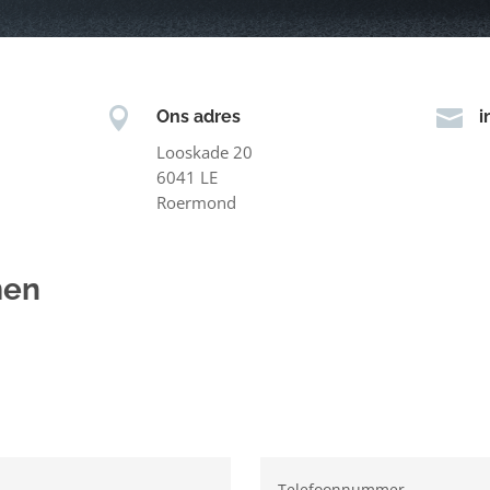


Ons adres
i
Looskade 20
6041 LE
Roermond
men