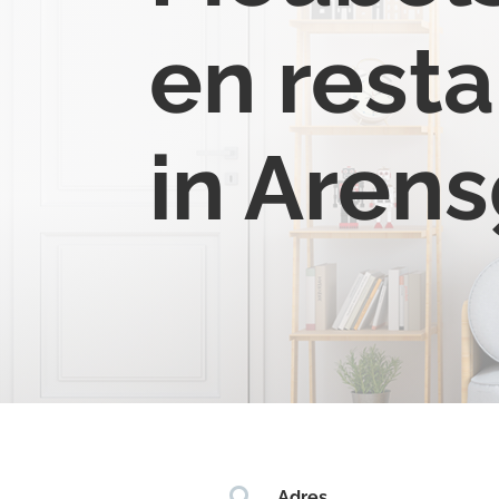
en resta
in Aren

Adres