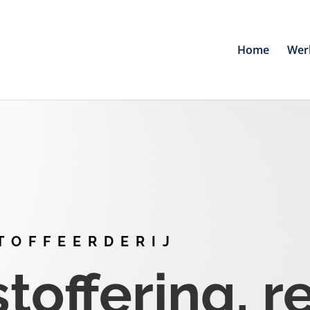
Home
Wer
TOFFEERDERIJ
offering, r