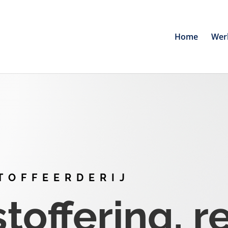
Home
Wer
TOFFEERDERIJ
offering, r