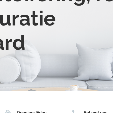
uratie
ard


Openingstijden
Bel met ons