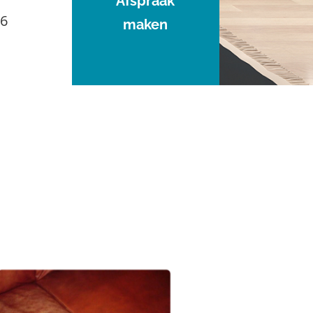
Afspraak
96
maken