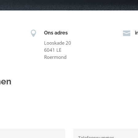


Ons adres
i
Looskade 20
6041 LE
Roermond
men