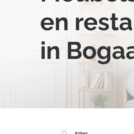
en resta
in Boga

Adres