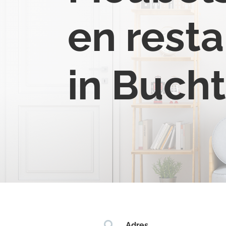
en resta
in Buch

Adres