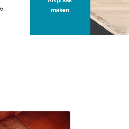
Afspraak
96
maken