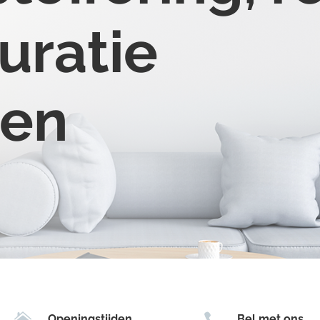
uratie
ten


Openingstijden
Bel met ons