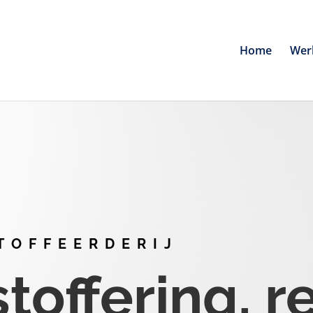
Home
Wer
TOFFEERDERIJ
offering, r