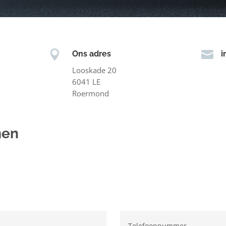


Ons adres
i
Looskade 20
6041 LE
Roermond
men