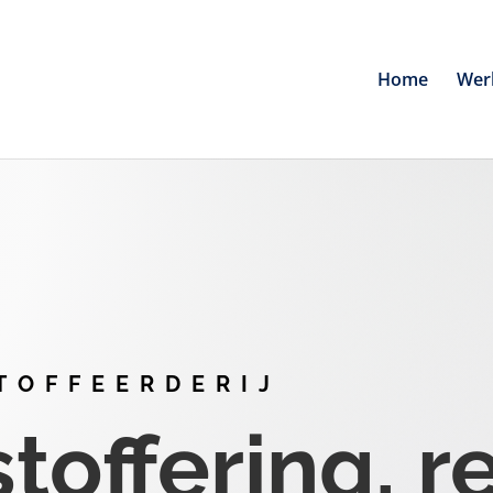
Home
Wer
TOFFEERDERIJ
offering, r