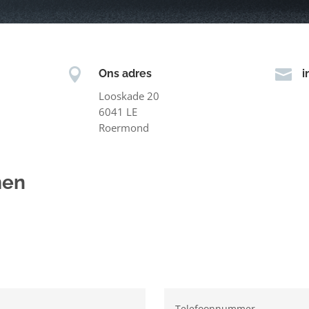


Ons adres
i
Looskade 20
6041 LE
Roermond
men