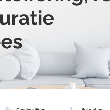
uratie
ees


Openingstijden
Bel met ons