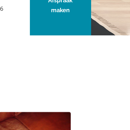
Afspraak
96
maken