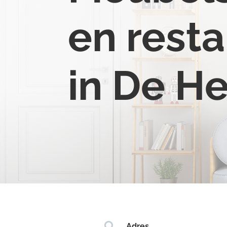
en resta
in De H

Adres