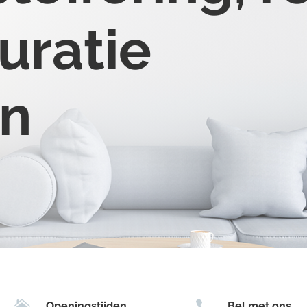
uratie
en


Openingstijden
Bel met ons