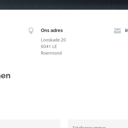


Ons adres
i
Looskade 20
6041 LE
Roermond
men