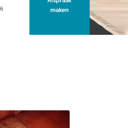
Afspraak
96
maken