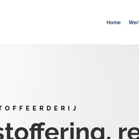
Home
Wer
TOFFEERDERIJ
offering, r