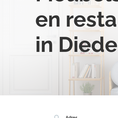
en resta
in Died

Adres