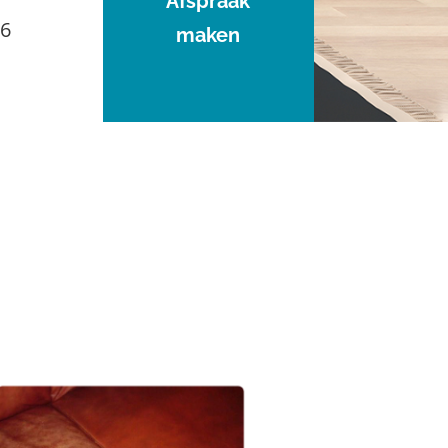
Afspraak
96
maken