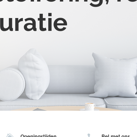
uratie


Openingstijden
Bel met ons