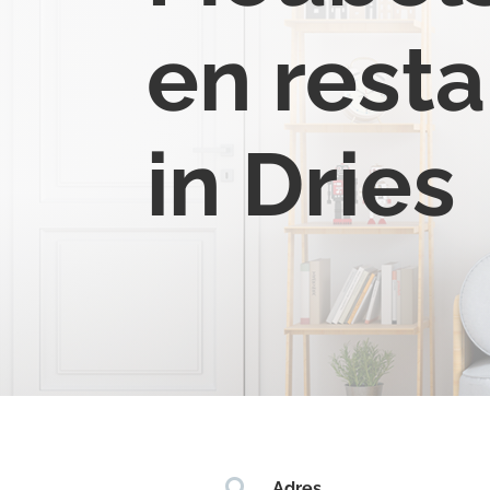
en resta
in Dries

Adres