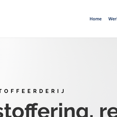
Home
Wer
TOFFEERDERIJ
offering, r