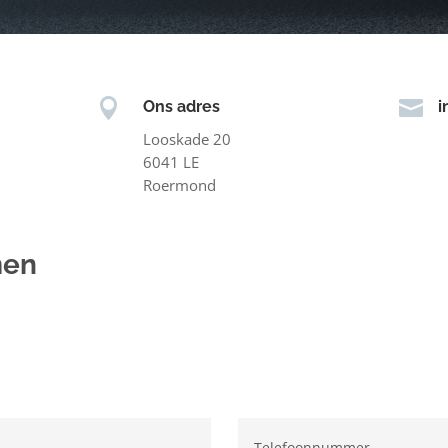


Ons adres
i
Looskade 20
6041 LE
Roermond
men