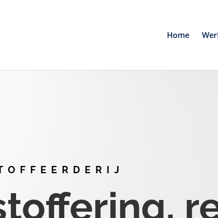
Home
Wer
TOFFEERDERIJ
offering, r