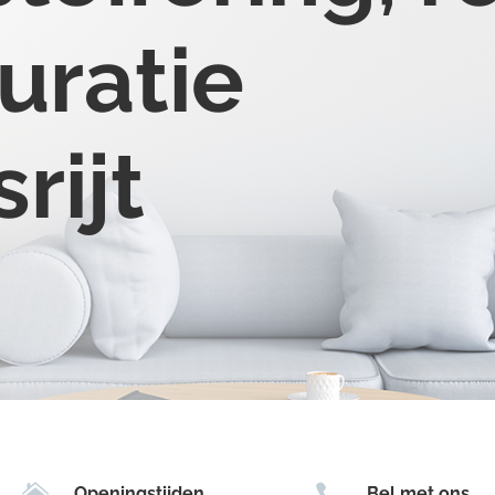
uratie
rijt


Openingstijden
Bel met ons