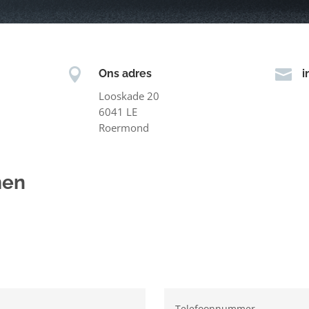


Ons adres
i
Looskade 20
6041 LE
Roermond
men