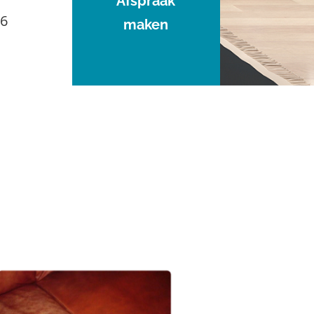
Afspraak
96
maken