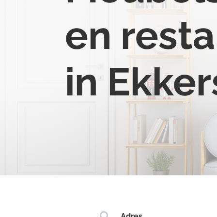
en resta
in Ekkers

Adres