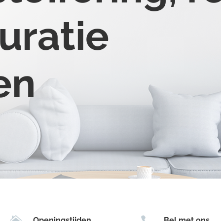
uratie
en


Openingstijden
Bel met ons