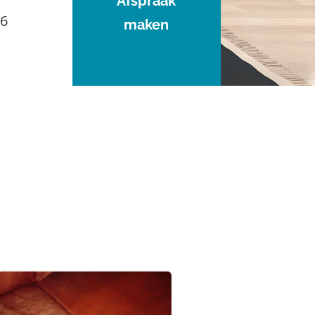
Afspraak
96
maken