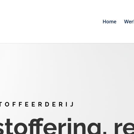
Home
Wer
TOFFEERDERIJ
offering, r