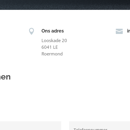


Ons adres
i
Looskade 20
6041 LE
Roermond
men