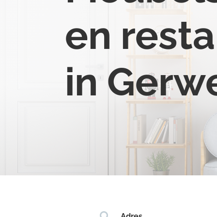
en resta
in Gerw

Adres