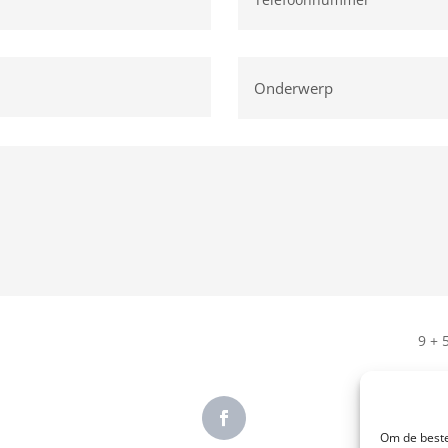
9 + 
Om de beste