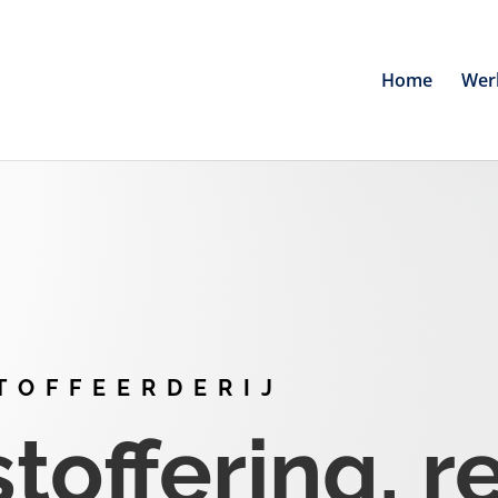
Home
Wer
TOFFEERDERIJ
offering, r