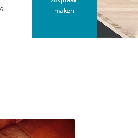
Afspraak
96
maken