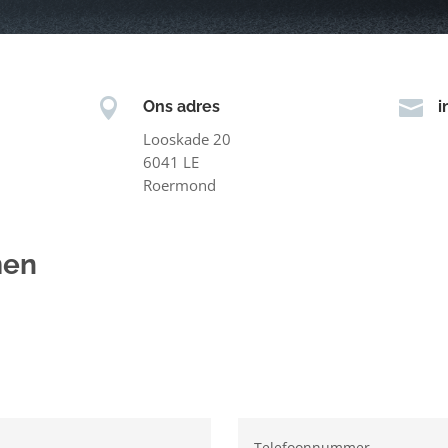


Ons adres
i
Looskade 20
6041 LE
Roermond
men