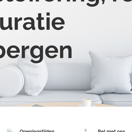
uratie
sbergen


Openingstijden
Bel met ons