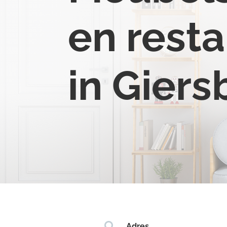
en resta
in Gier

Adres