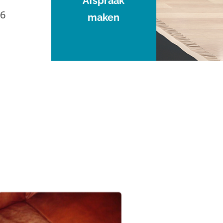
Afspraak
96
maken