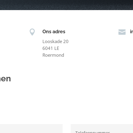


Ons adres
i
Looskade 20
6041 LE
Roermond
men