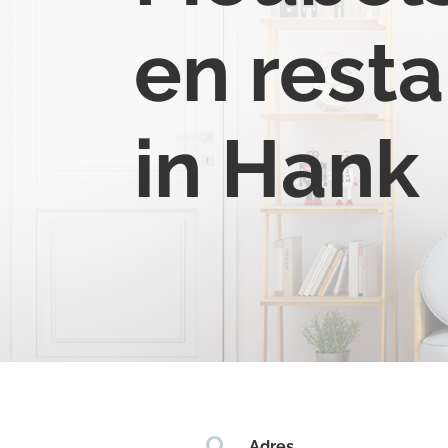
en resta
in Hank

Adres