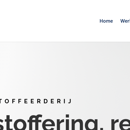
Home
Wer
TOFFEERDERIJ
offering, r