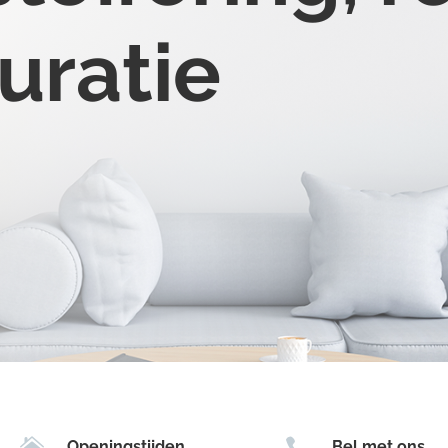
uratie


Openingstijden
Bel met ons