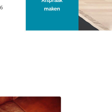
Afspraak
96
maken