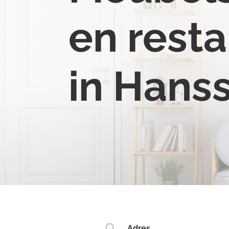
en resta
in Hans

Adres