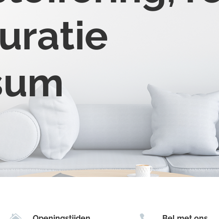
uratie
sum


Openingstijden
Bel met ons