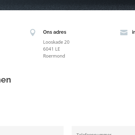


Ons adres
i
Looskade 20
6041 LE
Roermond
men