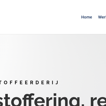
Home
Wer
TOFFEERDERIJ
offering, r