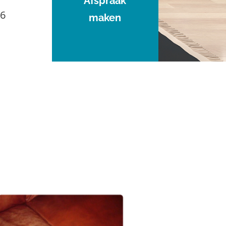
Afspraak
96
maken