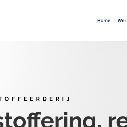
Home
Wer
TOFFEERDERIJ
offering, r