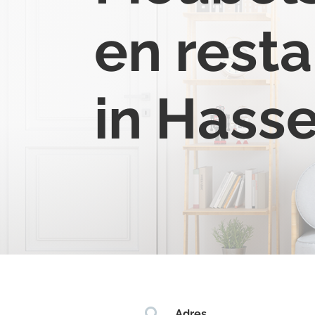
en resta
in Hass

Adres