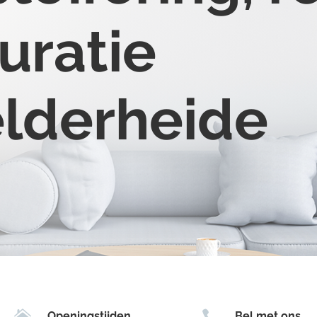
uratie
elderheide


Openingstijden
Bel met ons