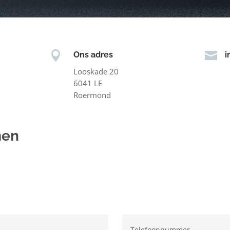


Ons adres
i
Looskade 20
6041 LE
Roermond
men