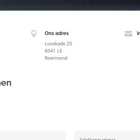


Ons adres
i
Looskade 20
6041 LE
Roermond
men