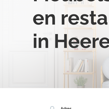
en resta
in Heer

Adres