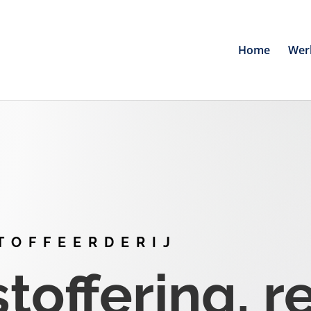
Home
Wer
TOFFEERDERIJ
offering, r