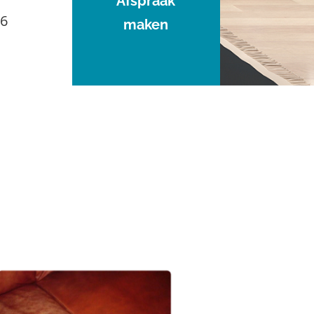
Afspraak
96
maken