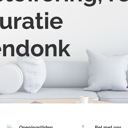
uratie
endonk


Openingstijden
Bel met ons