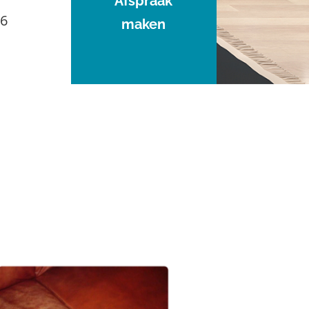
Afspraak
96
maken