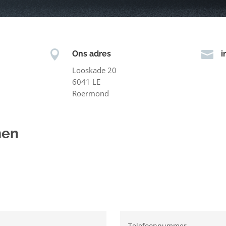


Ons adres
i
Looskade 20
6041 LE
Roermond
men