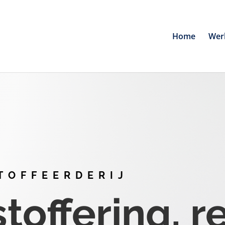
Home
Wer
TOFFEERDERIJ
offering, r