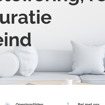
uratie
eind


Openingstijden
Bel met ons