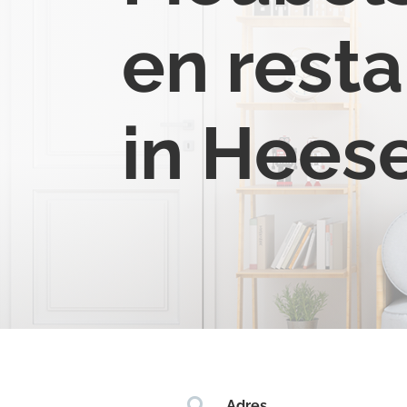
en resta
in Hees

Adres