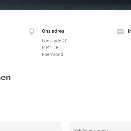


Ons adres
i
Looskade 20
6041 LE
Roermond
men