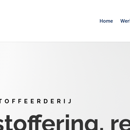
Home
Wer
TOFFEERDERIJ
offering, r