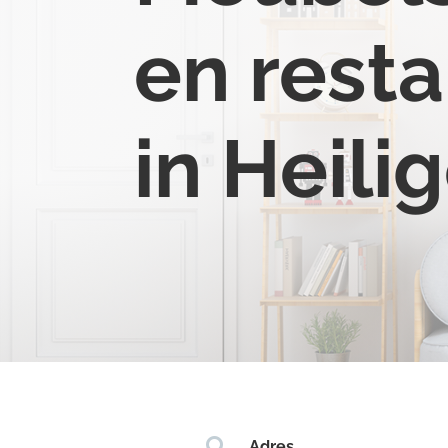
en resta
in Heil

Adres