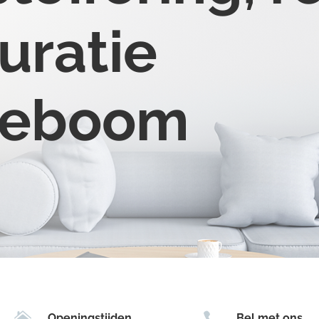
uratie
igeboom


Openingstijden
Bel met ons