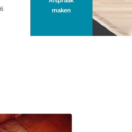
Afspraak
96
maken