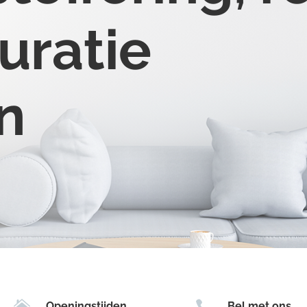
uratie
n


Openingstijden
Bel met ons