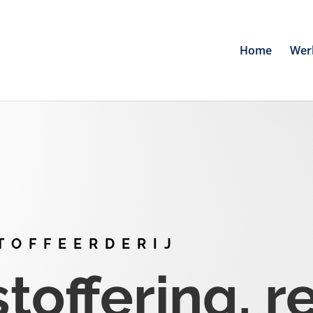
Home
Wer
TOFFEERDERIJ
offering, r