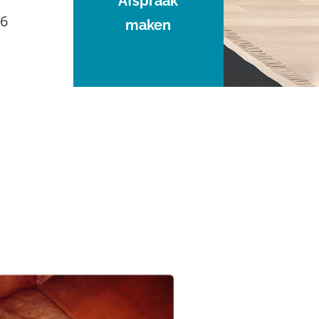
Afspraak
96
maken