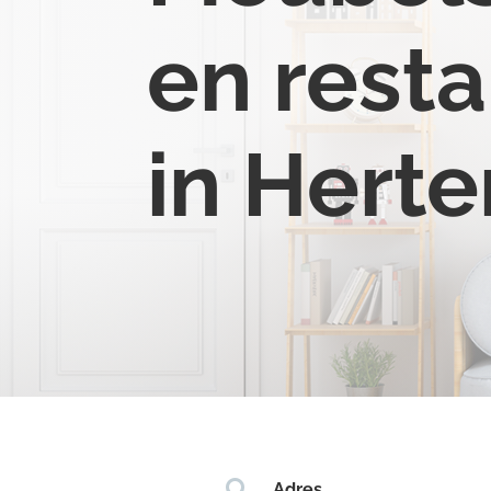
en resta
in Herte

Adres