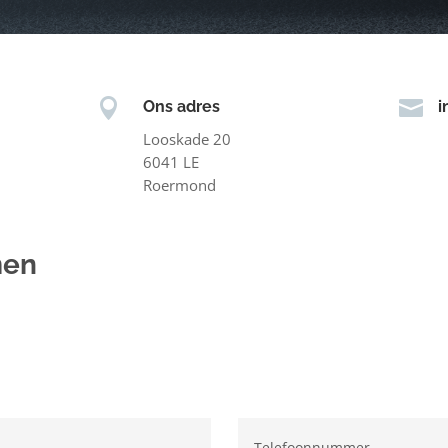


Ons adres
i
Looskade 20
6041 LE
Roermond
men