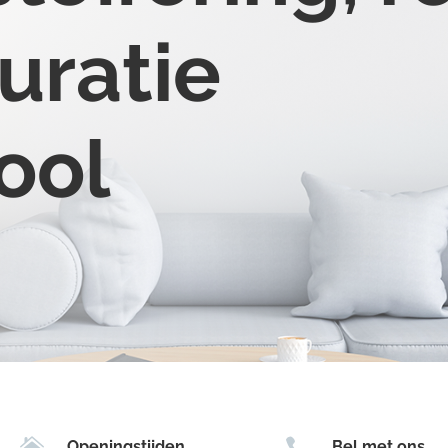
uratie
ool


Openingstijden
Bel met ons