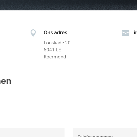


Ons adres
i
Looskade 20
6041 LE
Roermond
men