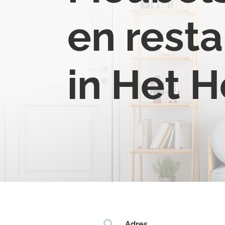
en resta
in Het H

Adres