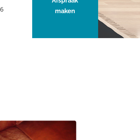
Afspraak
96
maken