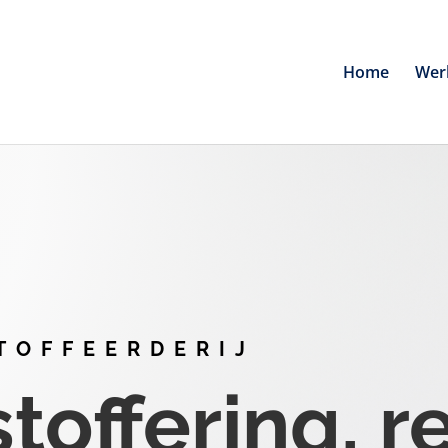
Home
Wer
TOFFEERDERIJ
offering, r