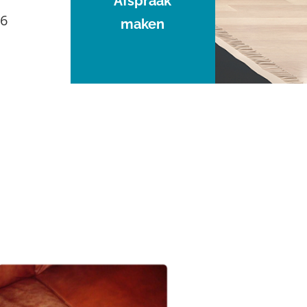
Afspraak
96
maken