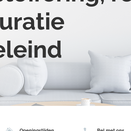
uratie
eleind


Openingstijden
Bel met ons