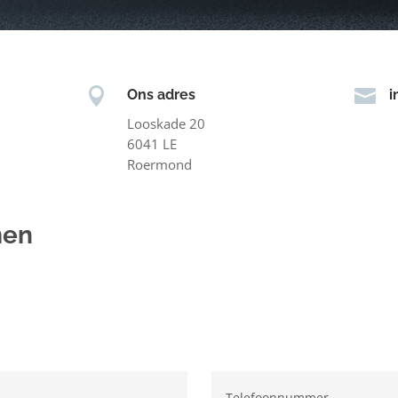


Ons adres
i
Looskade 20
6041 LE
Roermond
men