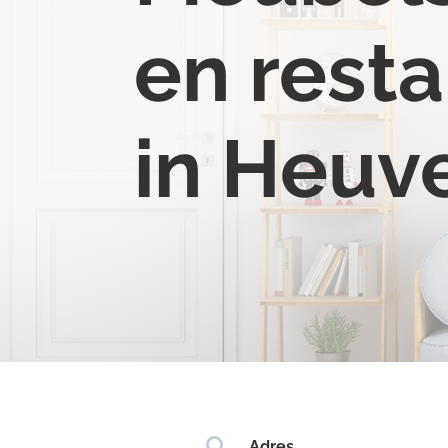
en resta
in Heuv

Adres