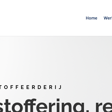
Home
Wer
TOFFEERDERIJ
offering, r