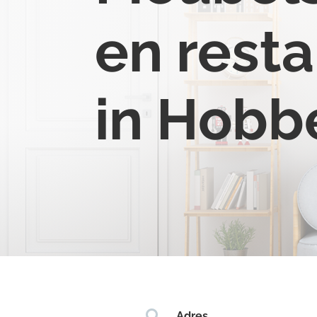
en resta
in Hobb

Adres