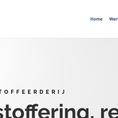
Home
Wer
TOFFEERDERIJ
offering, r