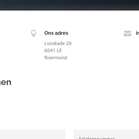


Ons adres
i
Looskade 20
6041 LE
Roermond
men