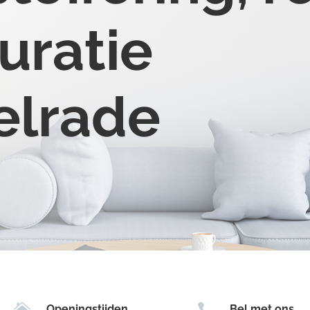
uratie
elrade


Openingstijden
Bel met ons