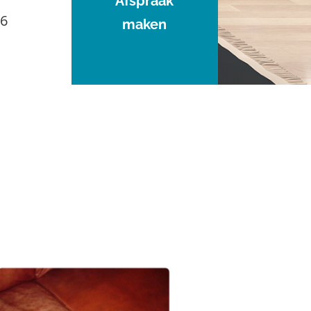
Afspraak
96
maken