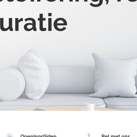
uratie


Openingstijden
Bel met ons