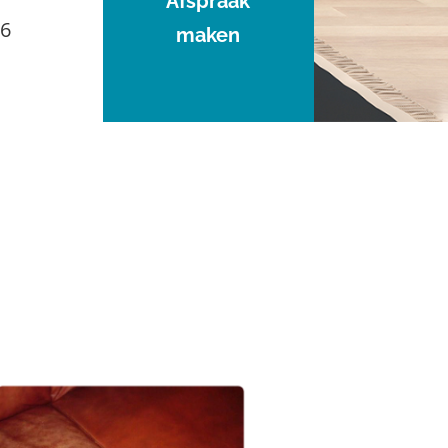
Afspraak
96
maken