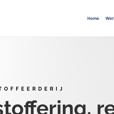
Home
Wer
TOFFEERDERIJ
offering, r