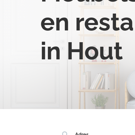
en resta
in Hout

Adres