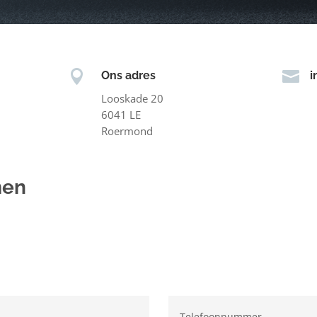


Ons adres
i
Looskade 20
6041 LE
Roermond
men