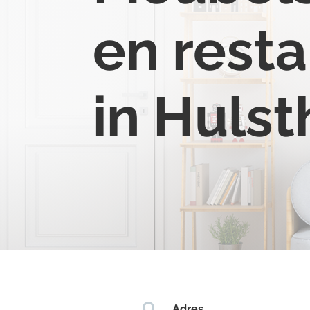
en resta
in Huls

Adres