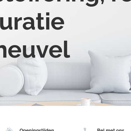
uratie
theuvel


Openingstijden
Bel met ons