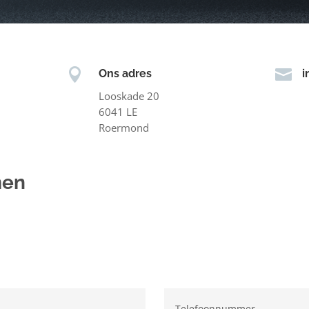


Ons adres
i
Looskade 20
6041 LE
Roermond
men