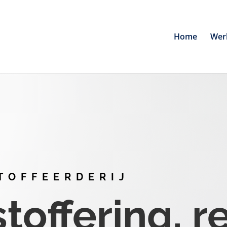
Home
Wer
TOFFEERDERIJ
offering, r