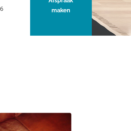
Afspraak
96
maken