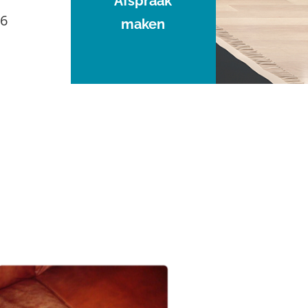
Afspraak
96
maken