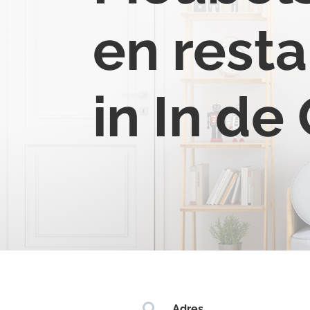
en resta
in In de

Adres