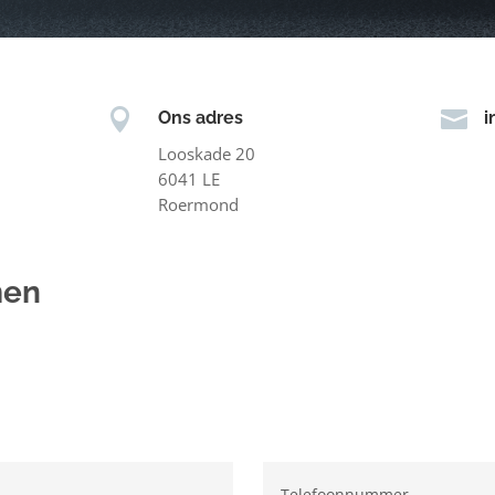


Ons adres
i
Looskade 20
6041 LE
Roermond
men