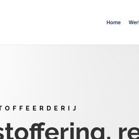
Home
Wer
TOFFEERDERIJ
offering, r