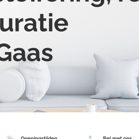
uratie
 Gaas


Openingstijden
Bel met ons