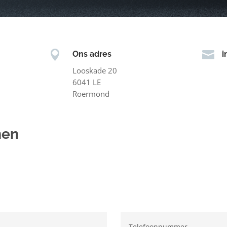


Ons adres
i
Looskade 20
6041 LE
Roermond
men