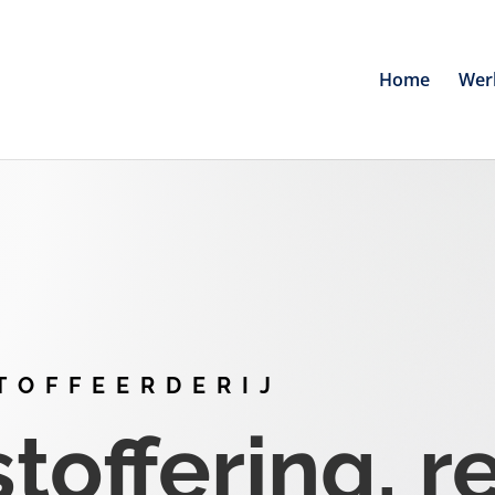
Home
Wer
TOFFEERDERIJ
offering, r