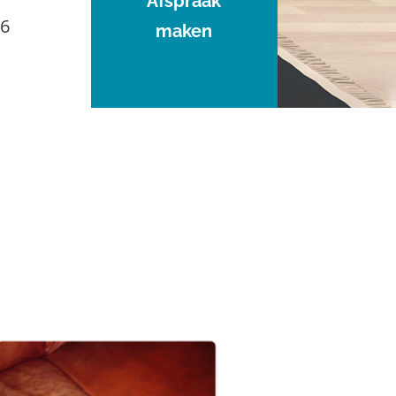
Afspraak
96
maken