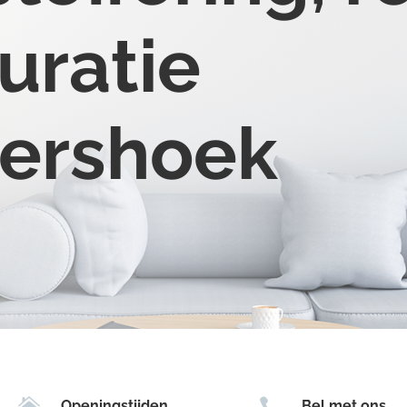
uratie
ershoek


Openingstijden
Bel met ons