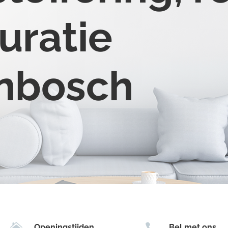
uratie
enbosch


Openingstijden
Bel met ons