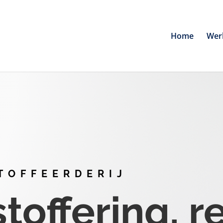
Home
Wer
TOFFEERDERIJ
offering, r