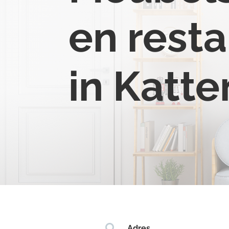
en resta
in Katt

Adres