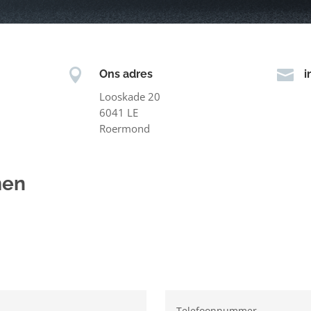


Ons adres
i
Looskade 20
6041 LE
Roermond
men