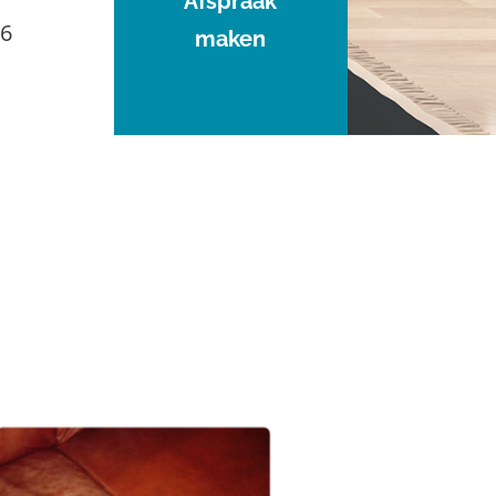
Afspraak
96
maken