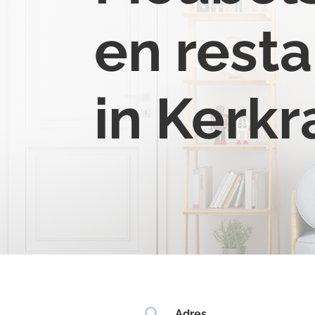
en resta
in Kerk

Adres