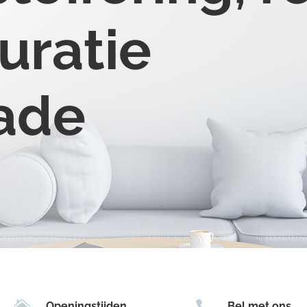
uratie
rade


Openingstijden
Bel met ons