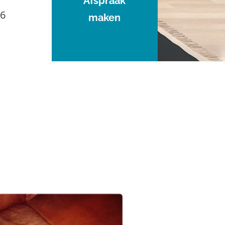
Afspraak
96
maken