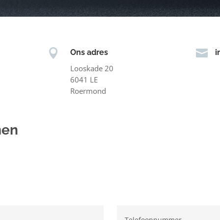


Ons adres
i
Looskade 20
6041 LE
Roermond
men