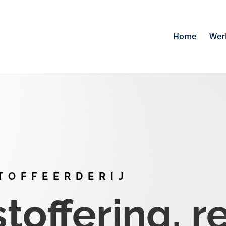
Home
Wer
TOFFEERDERIJ
offering, r