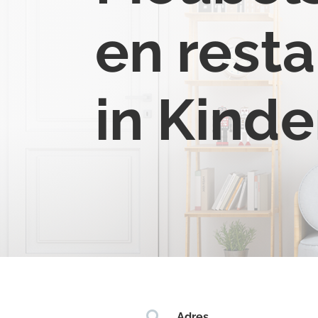
en resta
in Kind

Adres