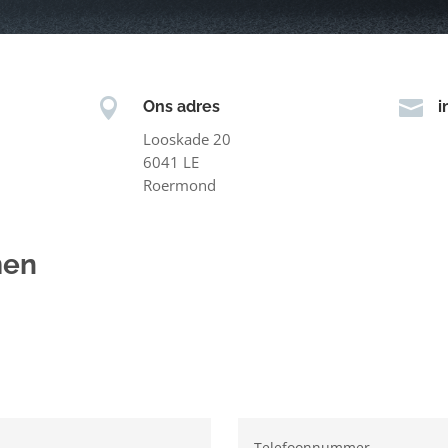


Ons adres
i
Looskade 20
6041 LE
Roermond
men