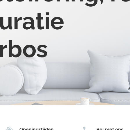
uratie
erbos


Openingstijden
Bel met ons