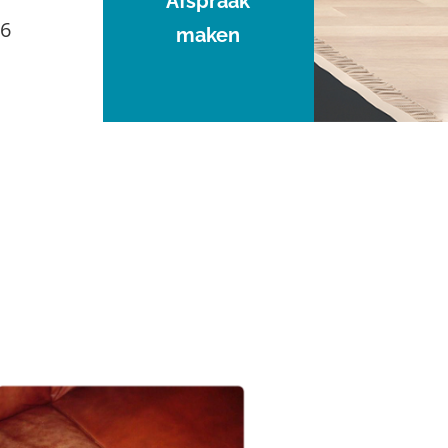
Afspraak
96
maken