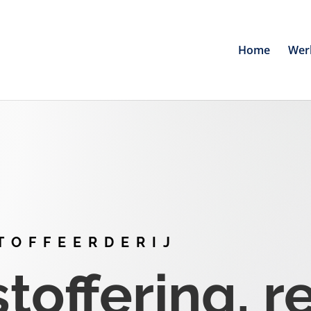
Home
Wer
TOFFEERDERIJ
offering, r