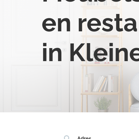
en resta
in Klein

Adres