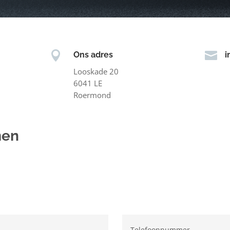


Ons adres
i
Looskade 20
6041 LE
Roermond
men