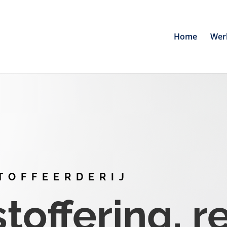
Home
Wer
TOFFEERDERIJ
offering, r