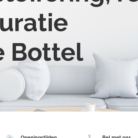
uratie
e Bottel


Openingstijden
Bel met ons