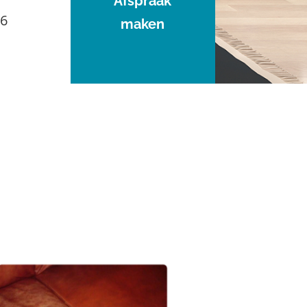
Afspraak
96
maken