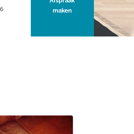
Afspraak
96
maken