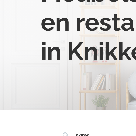
en resta
in Knik

Adres