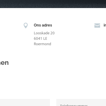


Ons adres
i
Looskade 20
6041 LE
Roermond
men