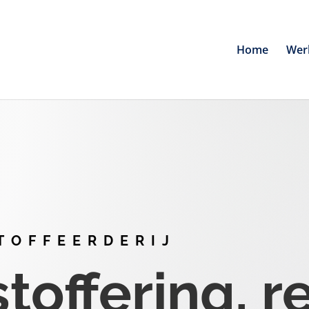
Home
Wer
TOFFEERDERIJ
offering, r