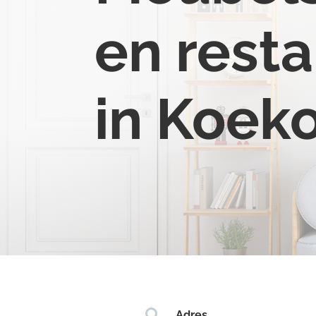
en resta
in Koek

Adres