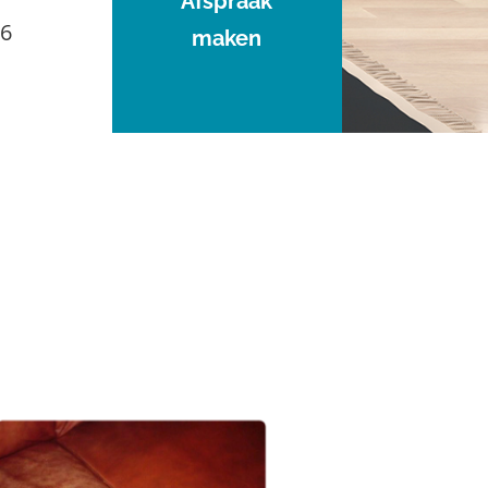
Afspraak
96
maken