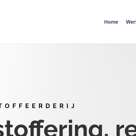
Home
Wer
TOFFEERDERIJ
offering, r