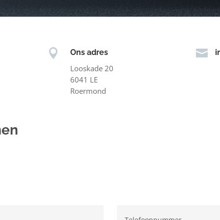


Ons adres
i
Looskade 20
6041 LE
Roermond
men