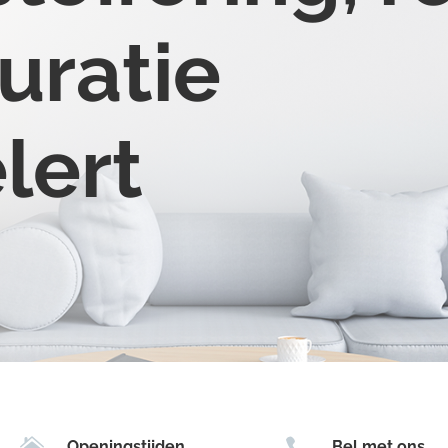
uratie
lert


Openingstijden
Bel met ons