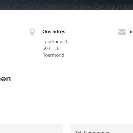


Ons adres
i
Looskade 20
6041 LE
Roermond
men