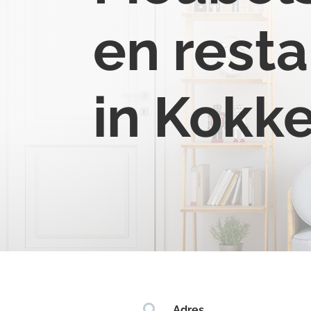
en resta
in Kokke

Adres