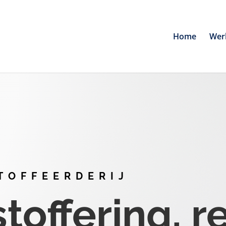
Home
Wer
TOFFEERDERIJ
offering, r