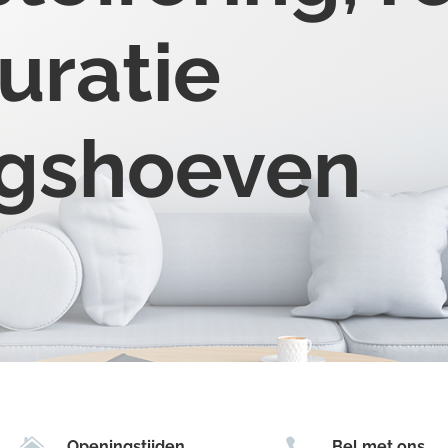
uratie
ngshoeven


Openingstijden
Bel met ons