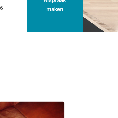
Afspraak
96
maken