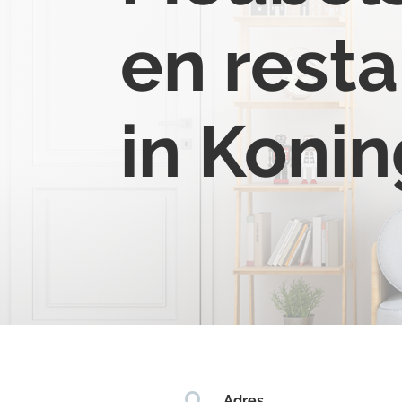
en resta
in Koni

Adres