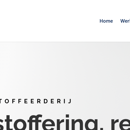
Home
Wer
TOFFEERDERIJ
offering, r