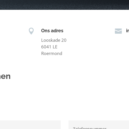


Ons adres
i
Looskade 20
6041 LE
Roermond
men