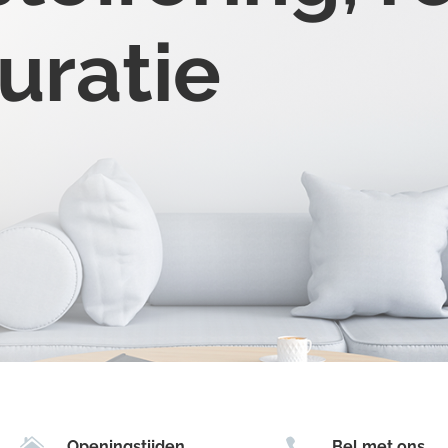
uratie


Openingstijden
Bel met ons