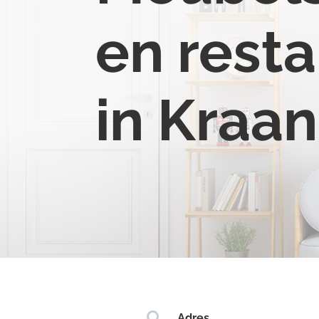
en resta
in Kraan

Adres