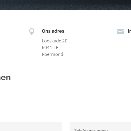


Ons adres
i
Looskade 20
6041 LE
Roermond
men