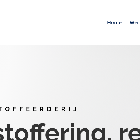
Home
Wer
TOFFEERDERIJ
offering, r