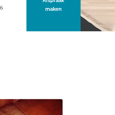
Afspraak
96
maken