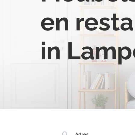
en resta
in Lamp

Adres