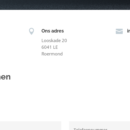


Ons adres
i
Looskade 20
6041 LE
Roermond
men