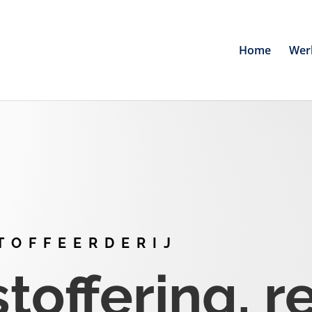
Home
Wer
TOFFEERDERIJ
offering, r