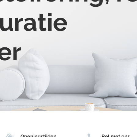
uratie
er


Openingstijden
Bel met ons