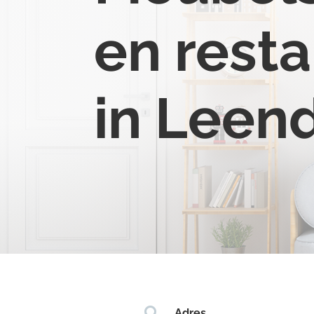
en resta
in Leen

Adres