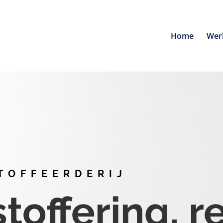
Home
Wer
TOFFEERDERIJ
offering, r