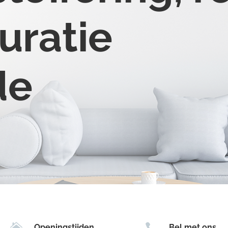
uratie
de


Openingstijden
Bel met ons