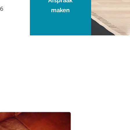
Afspraak
96
maken