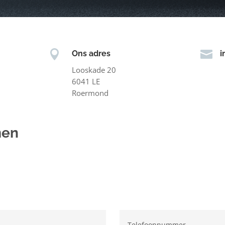


Ons adres
i
Looskade 20
6041 LE
Roermond
men