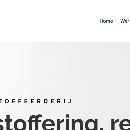
Home
Wer
TOFFEERDERIJ
offering, r