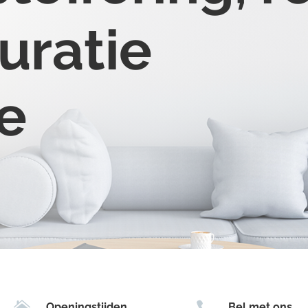
uratie
ke


Openingstijden
Bel met ons