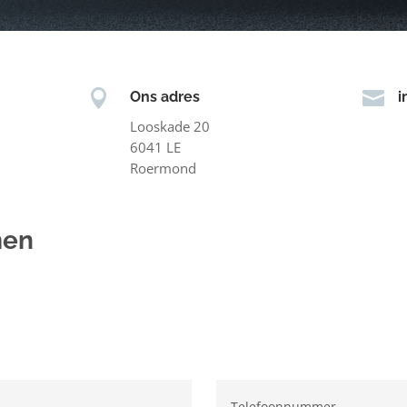


Ons adres
i
Looskade 20
6041 LE
Roermond
men