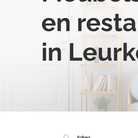
en resta
in Leur

Adres