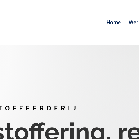
Home
Wer
TOFFEERDERIJ
offering, r