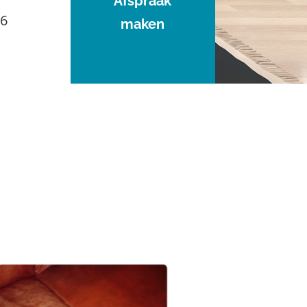
Afspraak
96
maken