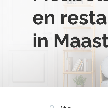
en resta
in Maast

Adres