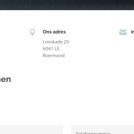


Ons adres
i
Looskade 20
6041 LE
Roermond
men