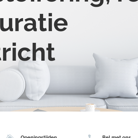
uratie
richt


Openingstijden
Bel met ons