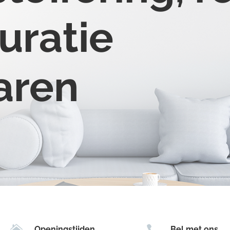
uratie
aren


Openingstijden
Bel met ons