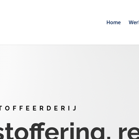
Home
Wer
TOFFEERDERIJ
offering, r