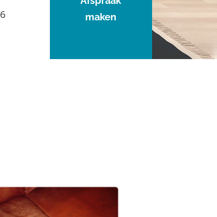
Afspraak
96
maken