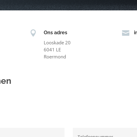


Ons adres
i
Looskade 20
6041 LE
Roermond
men