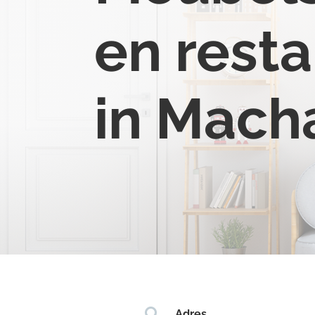
en resta
in Mach

Adres