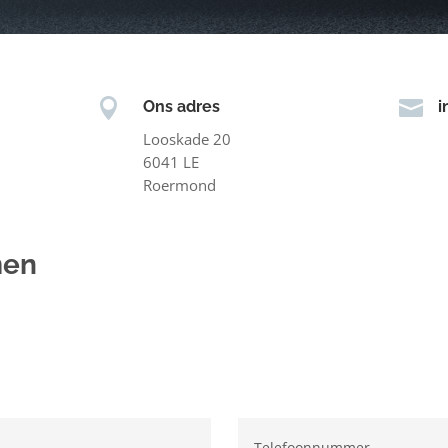


Ons adres
i
Looskade 20
6041 LE
Roermond
men