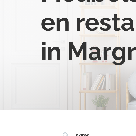
en resta
in Marg

Adres