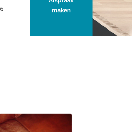
Afspraak
96
maken