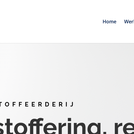
Home
Wer
TOFFEERDERIJ
offering, r