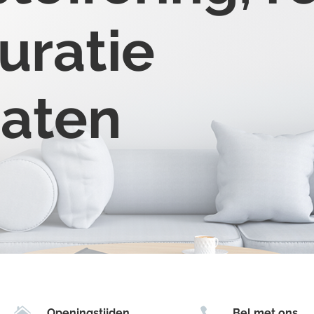
uratie
raten


Openingstijden
Bel met ons