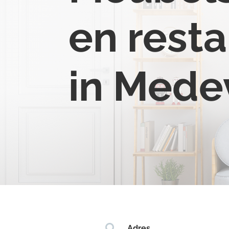
en resta
in Mede

Adres