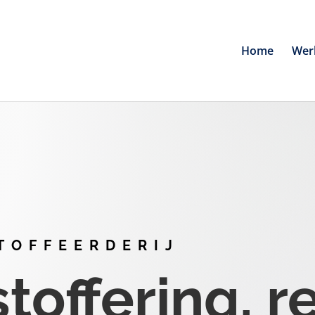
Home
Wer
TOFFEERDERIJ
offering, r