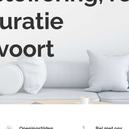
uratie
voort


Openingstijden
Bel met ons