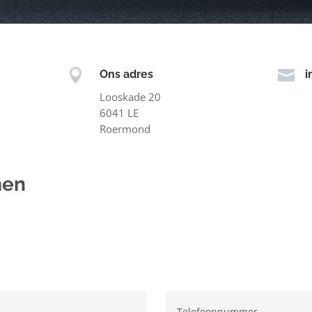


Ons adres
i
Looskade 20
6041 LE
Roermond
men