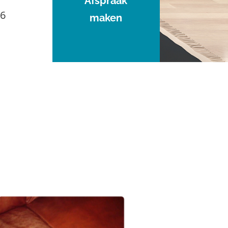
Afspraak
96
maken