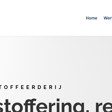
Home
Wer
TOFFEERDERIJ
offering, r