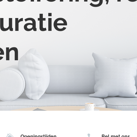
uratie
en


Openingstijden
Bel met ons