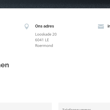


Ons adres
i
Looskade 20
6041 LE
Roermond
men