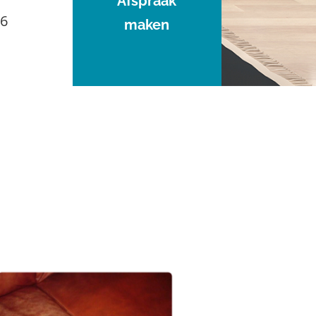
Afspraak
96
maken