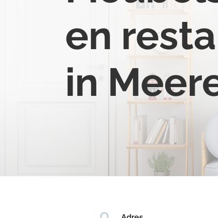
en resta
in Meer

Adres