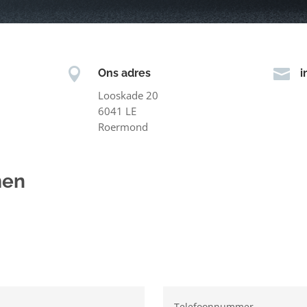


Ons adres
i
Looskade 20
6041 LE
Roermond
men