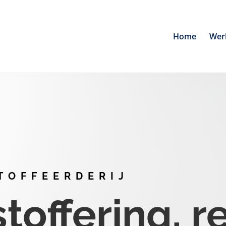
Home
Wer
TOFFEERDERIJ
offering, r