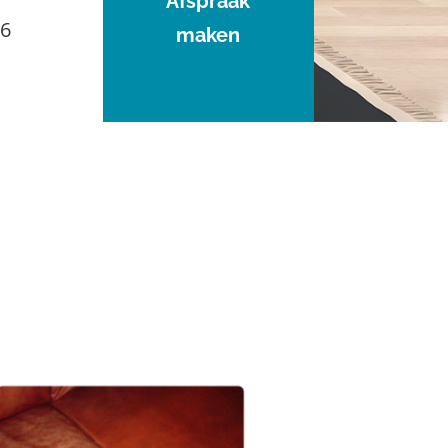
Afspraak
96
maken