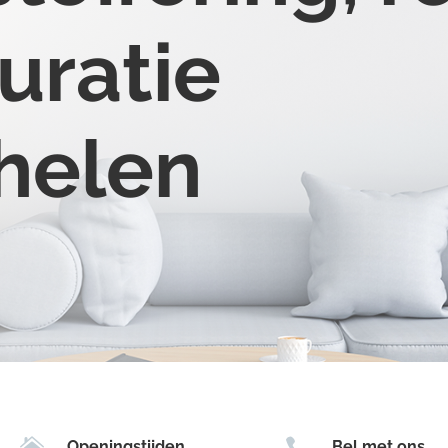
uratie
helen


Openingstijden
Bel met ons