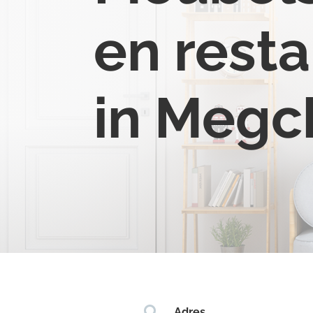
en resta
in Megc

Adres