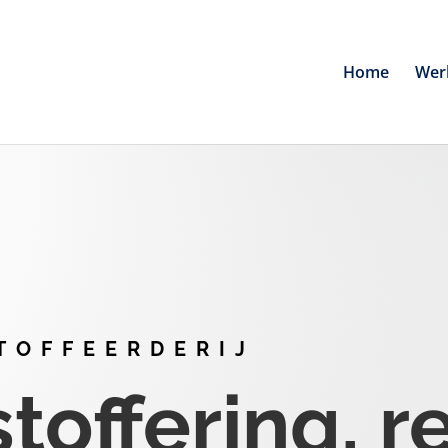
Home
Wer
TOFFEERDERIJ
offering, r