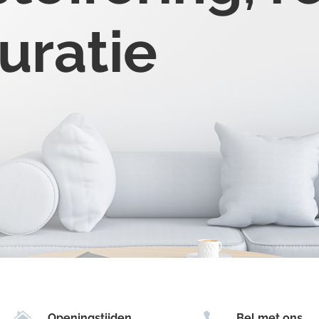
uratie


Openingstijden
Bel met ons