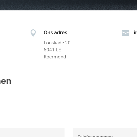


Ons adres
i
Looskade 20
6041 LE
Roermond
men