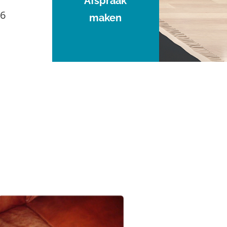
Afspraak
96
maken