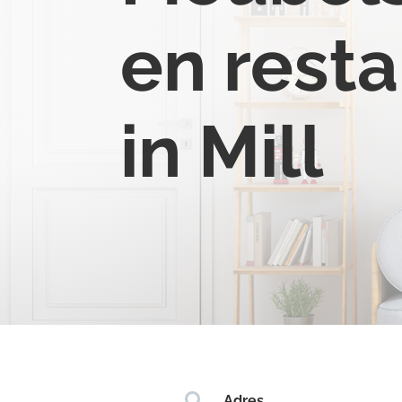
en resta
in Mill

Adres