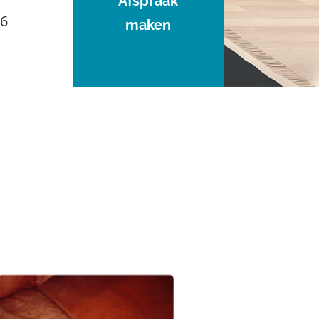
Afspraak
96
maken