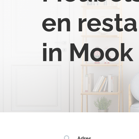
en resta
in Mook

Adres