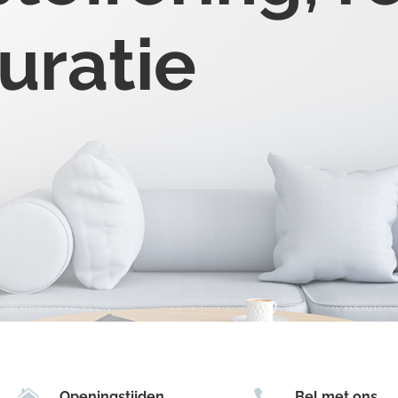
uratie


Openingstijden
Bel met ons