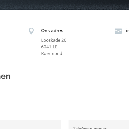


Ons adres
i
Looskade 20
6041 LE
Roermond
men