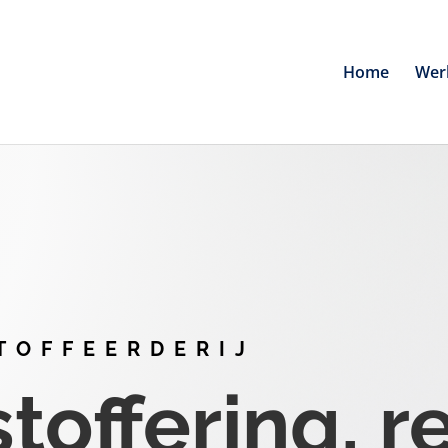
Home
Wer
TOFFEERDERIJ
offering, r