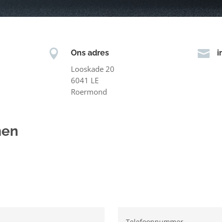


Ons adres
i
Looskade 20
6041 LE
Roermond
men