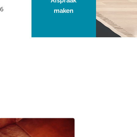
Afspraak
96
maken