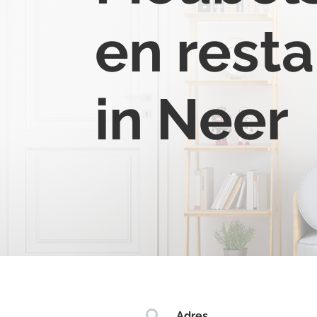
en resta
in Neer

Adres