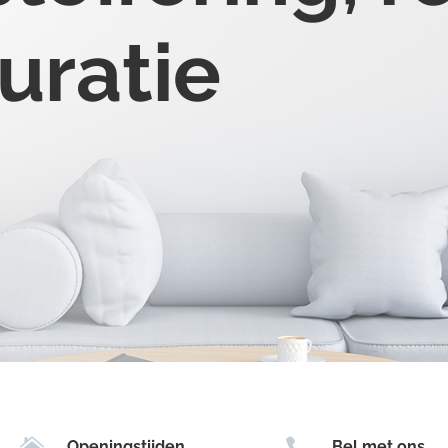
uratie


Openingstijden
Bel met ons