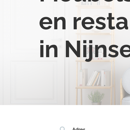
en resta
in Nijns

Adres