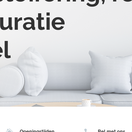
uratie
el


Openingstijden
Bel met ons