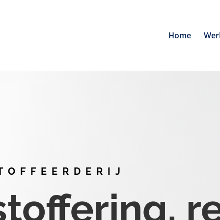
Home
Wer
TOFFEERDERIJ
offering, r