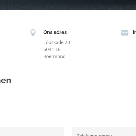


Ons adres
i
Looskade 20
6041 LE
Roermond
men