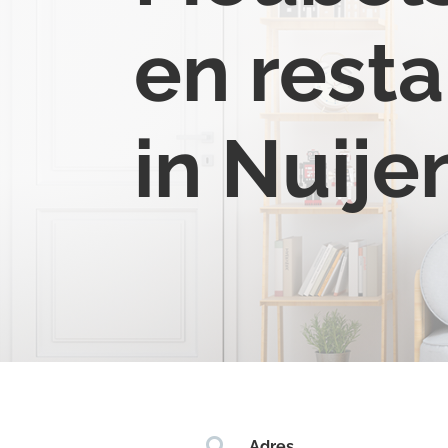
en resta
in Nuije

Adres