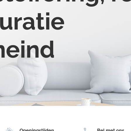
uratie
neind


Openingstijden
Bel met ons