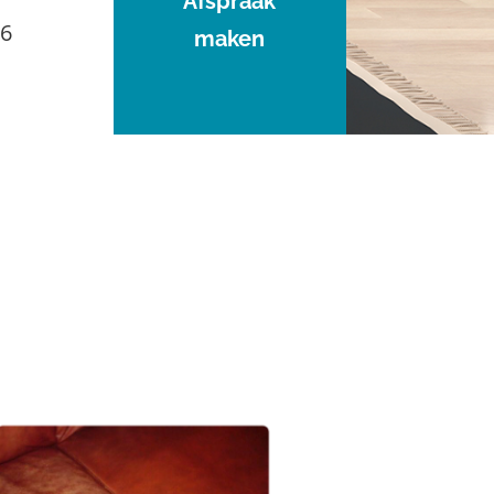
Afspraak
96
maken