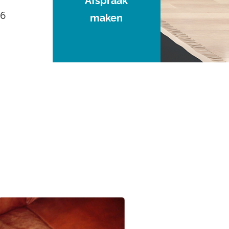
Afspraak
96
maken