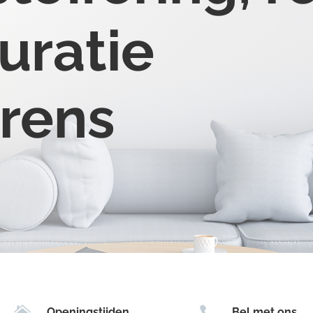
uratie
erens


Openingstijden
Bel met ons