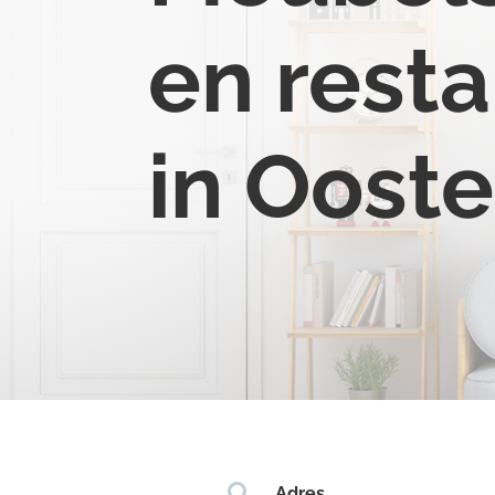
en resta
in Oost

Adres