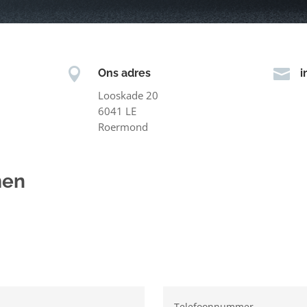


Ons adres
i
Looskade 20
6041 LE
Roermond
men