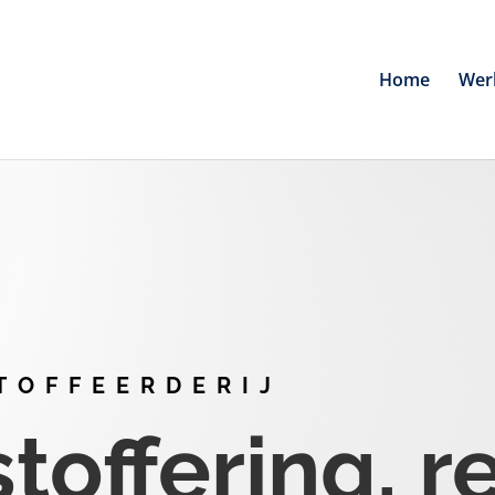
Home
Wer
TOFFEERDERIJ
offering, r