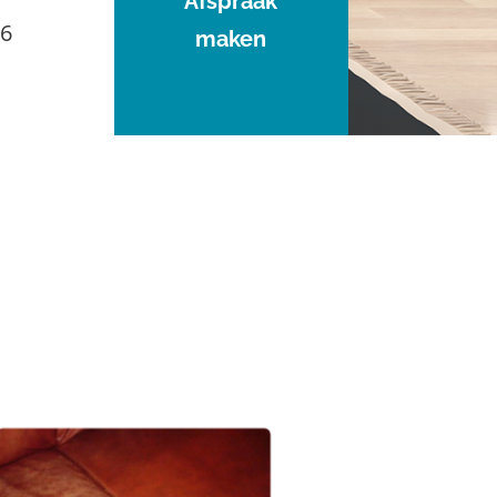
Afspraak
96
maken